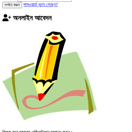
পাসওয়ার্ড ভুলে গেছেন?
লগইন করুন
অনলাইন আবেদন